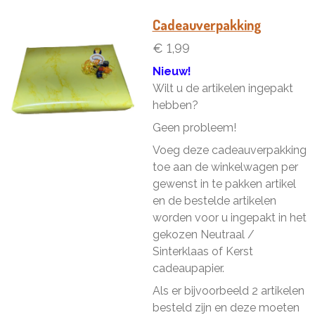
e
l
r
e
n
e
n
Cadeauverpakking
€ 1,99
Nieuw!
Wilt u de artikelen ingepakt
hebben?
Geen probleem!
Voeg deze cadeauverpakking
toe aan de winkelwagen per
gewenst in te pakken artikel
en de bestelde artikelen
worden voor u ingepakt in het
gekozen Neutraal /
Sinterklaas of Kerst
cadeaupapier.
Als er bijvoorbeeld 2 artikelen
besteld zijn en deze moeten