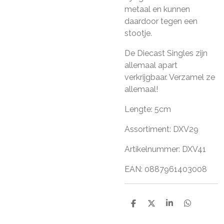
metaal en kunnen
daardoor tegen een
stootje.
De Diecast Singles zijn
allemaal apart
verkrijgbaar. Verzamel ze
allemaal!
Lengte: 5cm
Assortiment: DXV29
Artikelnummer: DXV41
EAN: 0887961403008
D
D
S
D
e
e
h
e
l
e
a
l