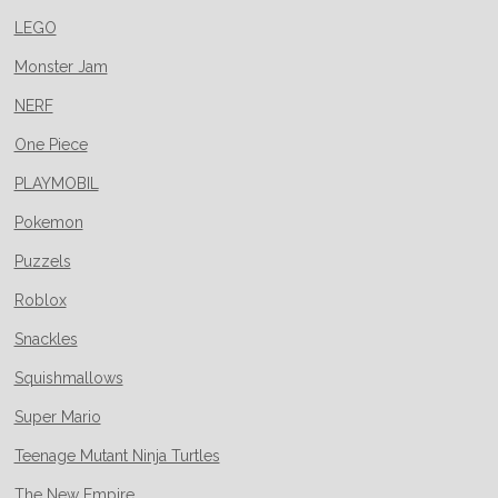
LEGO
Monster Jam
NERF
One Piece
PLAYMOBIL
Pokemon
Puzzels
Roblox
Snackles
Squishmallows
Super Mario
Teenage Mutant Ninja Turtles
The New Empire