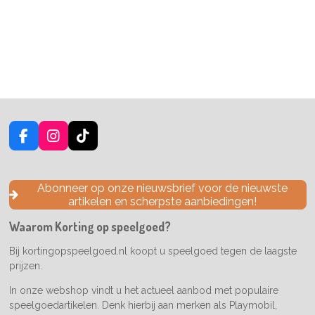
F
I
T
a
n
i
c
s
k
e
t
T
Abonneer op onze nieuwsbrief voor de nieuwste
b
a
o
artikelen en scherpste aanbiedingen!
o
g
k
o
r
Waarom Korting op speelgoed?
k
a
m
Bij kortingopspeelgoed.nl koopt u speelgoed tegen de laagste
prijzen.
In onze webshop vindt u het actueel aanbod met populaire
speelgoedartikelen. Denk hierbij aan merken als Playmobil,