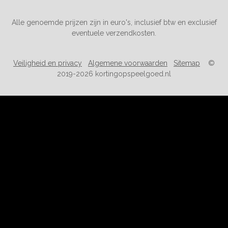
Alle genoemde prijzen zijn in euro's, inclusief btw en exclusief
eventuele verzendkosten.
Veiligheid en privacy
Algemene voorwaarden
Sitemap
©
2019-2026 kortingopspeelgoed.nl