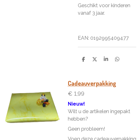
Geschikt voor kinderen
vanaf 3 jaar.
EAN: 0192995409477
D
D
S
D
e
e
h
e
l
e
a
l
e
l
r
e
n
e
n
Cadeauverpakking
€ 1,99
Nieuw!
Wilt u de artikelen ingepakt
hebben?
Geen probleem!
Voeg deze cadeauverpakking