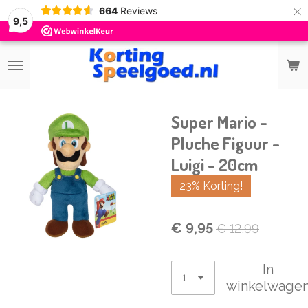
×
664
Reviews
9,5
Super Mario -
Pluche Figuur -
Luigi - 20cm
23% Korting!
€ 9,95
€ 12,99
In
winkelwage