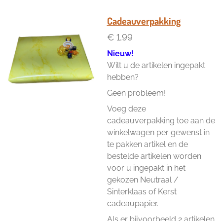
l
e
a
l
e
l
r
e
n
e
n
Cadeauverpakking
€ 1,99
Nieuw!
Wilt u de artikelen ingepakt
hebben?
Geen probleem!
Voeg deze
cadeauverpakking toe aan de
winkelwagen per gewenst in
te pakken artikel en de
bestelde artikelen worden
voor u ingepakt in het
gekozen Neutraal /
Sinterklaas of Kerst
cadeaupapier.
Als er bijvoorbeeld 2 artikelen