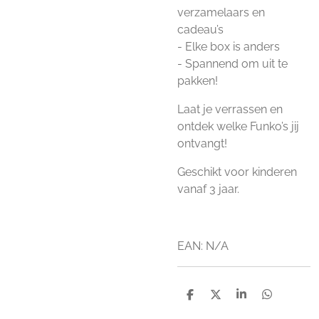
verzamelaars en
cadeau’s
- Elke box is anders
- Spannend om uit te
pakken!
Laat je verrassen en
ontdek welke Funko’s jij
ontvangt!
Geschikt voor kinderen
vanaf 3 jaar.
EAN: N/A
D
D
S
D
e
e
h
e