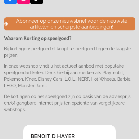
F
I
T
a
n
i
c
s
k
e
t
T
Abonneer op onze nieuwsbrief voor de nieuwste
b
a
o
artikelen en scherpste aanbiedingen!
o
g
k
o
r
Waarom Korting op speelgoed?
k
a
m
Bij kortingopspeelgoed.nl koopt u speelgoed tegen de laagste
prijzen.
In onze webshop vindt u het actueel aanbod met populaire
speelgoedartikelen. Denk hierbij aan merken als Playmobil,
Pokemon, K'nex, Disney Cars, L.O.L., NERF, Hot Wheels, Barbie,
LEGO, Monster Jam...
De kortingen op het speelgoed zijn op basis van de adviesprijs
en/of gangbare internet prijs ten opzichte van vergelijkbare
webshops.