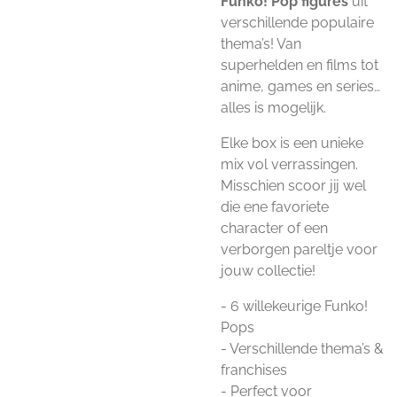
Funko! Pop figures
uit
verschillende populaire
thema’s! Van
superhelden en films tot
anime, games en series…
alles is mogelijk.
Elke box is een unieke
mix vol verrassingen.
Misschien scoor jij wel
die ene favoriete
character of een
verborgen pareltje voor
jouw collectie!
- 6 willekeurige Funko!
Pops
- Verschillende thema’s &
franchises
- Perfect voor