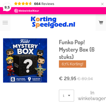
×
664
Reviews
9,5
Funko Pop!
Mystery Box (6
stuks)
67% Korting!
€ 29,95
€ 89,94
In
winkelwage