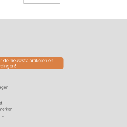
 de nieuwste artikelen en
edingen!
tegen
et
 merken
L.,
.