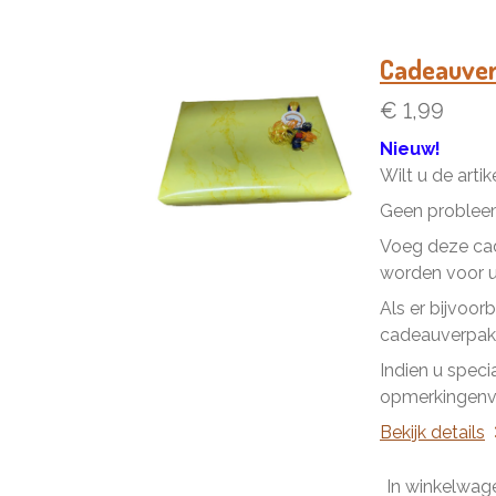
Cadeauve
€ 1,99
Nieuw!
Wilt u de arti
Geen problee
Voeg deze cad
worden voor u 
Als er bijvoor
cadeauverpakk
Indien u speci
opmerkingenve
Bekijk details
In winkelwag