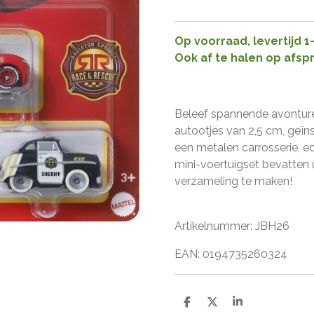
Op voorraad, levertijd 
Ook af te halen op afsp
Beleef spannende avonture
autootjes van 2,5 cm, geïns
een metalen carrosserie, ec
mini-voertuigset bevatten 
verzameling te maken!
Artikelnummer: JBH26
EAN: 0194735260324
D
D
S