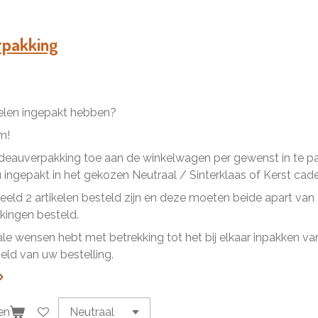
e
e
h
l
e
a
e
l
r
n
e
rpakking
kelen ingepakt hebben?
m!
eauverpakking toe aan de winkelwagen per gewenst in te pakk
ingepakt in het gekozen Neutraal / Sinterklaas of Kerst cad
beeld 2 artikelen besteld zijn en deze moeten beide apart va
ingen besteld.
ale wensen hebt met betrekking tot het bij elkaar inpakken van 
ld van uw bestelling.
en