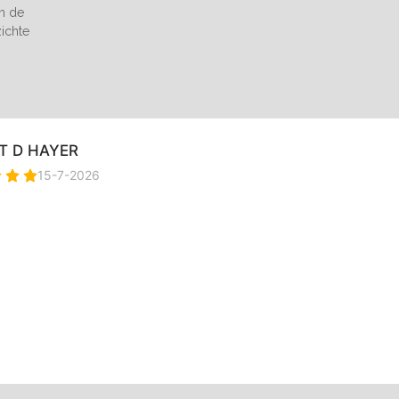
an de
zichte