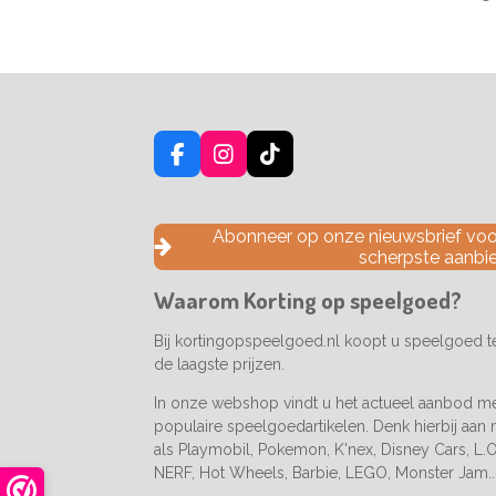
F
I
T
a
n
i
c
s
k
e
t
T
Abonneer op onze nieuwsbrief voor
b
a
o
scherpste aanbi
o
g
k
o
r
Waarom Korting op speelgoed?
k
a
m
Bij kortingopspeelgoed.nl koopt u speelgoed 
de laagste prijzen.
In onze webshop vindt u het actueel aanbod m
populaire speelgoedartikelen. Denk hierbij aan
als Playmobil, Pokemon, K'nex, Disney Cars, L.O.
NERF, Hot Wheels, Barbie, LEGO, Monster Jam..