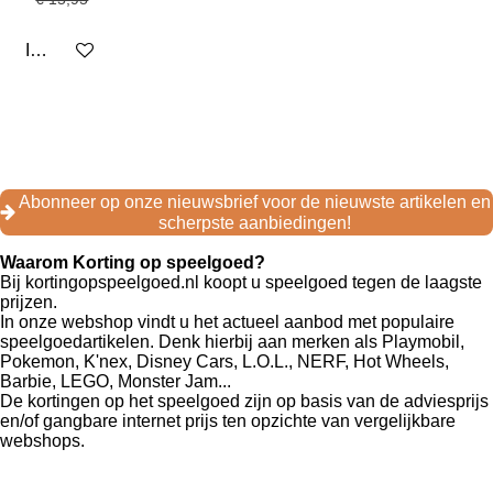
In winkelwagen
F
I
T
a
n
i
c
s
k
e
t
T
Abonneer op onze nieuwsbrief voor de nieuwste artikelen en
b
a
o
scherpste aanbiedingen!
o
g
k
o
r
Waarom Korting op speelgoed?
k
a
Bij kortingopspeelgoed.nl koopt u speelgoed tegen de laagste
m
prijzen.
In onze webshop vindt u het actueel aanbod met populaire
speelgoedartikelen. Denk hierbij aan merken als Playmobil,
Pokemon, K'nex, Disney Cars, L.O.L., NERF, Hot Wheels,
Barbie, LEGO, Monster Jam...
De kortingen op het speelgoed zijn op basis van de adviesprijs
en/of gangbare internet prijs ten opzichte van vergelijkbare
webshops.