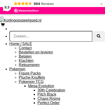
×
664
Reviews
Ga
9,5
direct
naar
de
hoofdinhoud
Home / SALE
Contact
Bestellen en leveren
Betalen
Klachten
Retourneren
Pokemon
Figure Packs
Pluche Knuffels
Pokemon TCG
Mega Evolution
30th Celebration
Pitch Black
Chaos Rising
Perfect Order