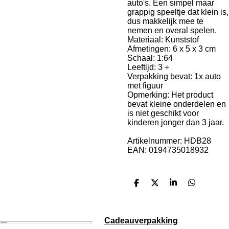
auto's. Een simpel maar
grappig speeltje dat klein is,
dus makkelijk mee te
nemen en overal spelen.
Materiaal: Kunststof
Afmetingen: 6 x 5 x 3 cm
Schaal: 1:64
Leeftijd: 3 +
Verpakking bevat: 1x auto
met figuur
Opmerking: Het product
bevat kleine onderdelen en
is niet geschikt voor
kinderen jonger dan 3 jaar.
Artikelnummer: HDB28
EAN: 0194735018932
D
D
S
D
e
e
h
e
l
e
a
l
e
l
r
e
n
e
n
Cadeauverpakking