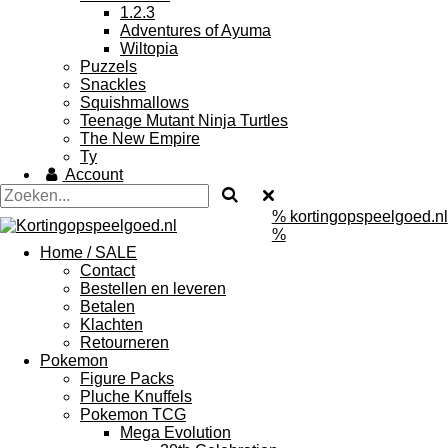
1.2.3
Adventures of Ayuma
Wiltopia
Puzzels
Snackles
Squishmallows
Teenage Mutant Ninja Turtles
The New Empire
Ty
Account
% kortingopspeelgoed.nl
%
Home / SALE
Contact
Bestellen en leveren
Betalen
Klachten
Retourneren
Pokemon
Figure Packs
Pluche Knuffels
Pokemon TCG
Mega Evolution