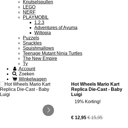
Knutselspullen
LEGO
NERF
PLAYMOBIL
1.2.3
Adventures of Ayuma
Wiltopia
Puzzels
Snackles
Squishmallows
Teenage Mutant Ninja Turtles
The New Empire
Ty
Account
Zoeken
Winkelwagen
Hot Wheels Mario Kart
Replica Die-Cast - Baby
Luigi
19% Korting!
€ 12,95
€ 15,95