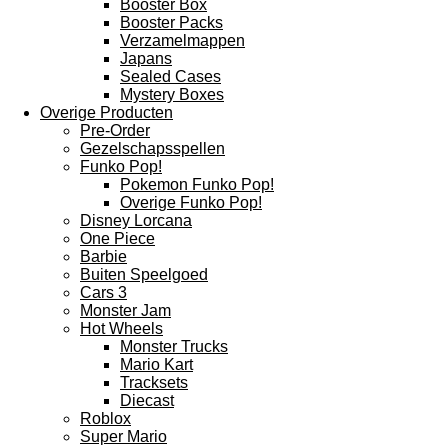
Booster Box
Booster Packs
Verzamelmappen
Japans
Sealed Cases
Mystery Boxes
Overige Producten
Pre-Order
Gezelschapsspellen
Funko Pop!
Pokemon Funko Pop!
Overige Funko Pop!
Disney Lorcana
One Piece
Barbie
Buiten Speelgoed
Cars 3
Monster Jam
Hot Wheels
Monster Trucks
Mario Kart
Tracksets
Diecast
Roblox
Super Mario