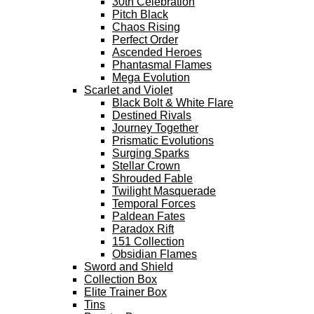
30th Celebration
Pitch Black
Chaos Rising
Perfect Order
Ascended Heroes
Phantasmal Flames
Mega Evolution
Scarlet and Violet
Black Bolt & White Flare
Destined Rivals
Journey Together
Prismatic Evolutions
Surging Sparks
Stellar Crown
Shrouded Fable
Twilight Masquerade
Temporal Forces
Paldean Fates
Paradox Rift
151 Collection
Obsidian Flames
Sword and Shield
Collection Box
Elite Trainer Box
Tins