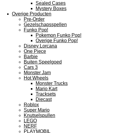
Sealed Cases
Mystery Boxes
Overige Producten
Pre-Order
Gezelschapsspellen
Funko Pop!
Pokemon Funko Pop!
Overige Funko Pop!
Disney Lorcana
One Piece
Barbie
Buiten Speelgoed
Cars 3
Monster Jam
Hot Wheels
Monster Trucks
Mario Kart
Tracksets
Diecast
Roblox
Super Mario
Knutselspullen
LEGO
NERF
PLAYMOBIL